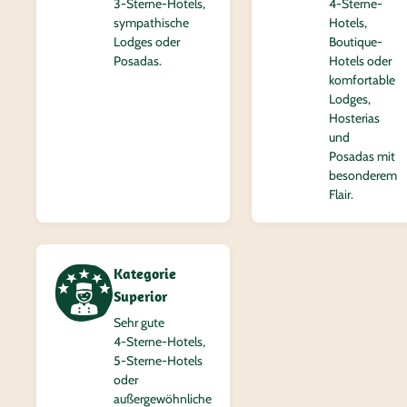
3‑Sterne-Hotels,
4‑Sterne-
sympathische
Hotels,
Lodges oder
Boutique-
Posadas.
Hotels oder
komfortable
Lodges,
Hosterias
und
Posadas mit
besonderem
Flair.
Kategorie
Superior
Sehr gute
4‑Sterne-Hotels,
5‑Sterne-Hotels
oder
außergewöhnliche