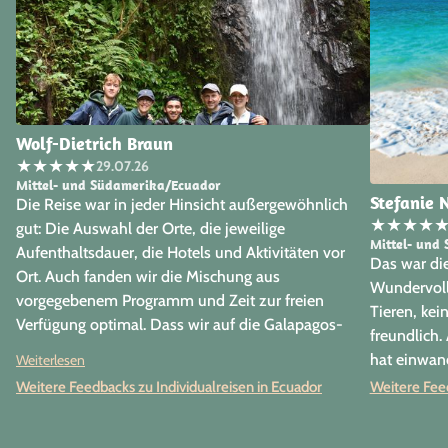
Wolf-Dietrich Braun
★
★
★
★
★
29.07.26
Mittel- und Südamerika/Ecuador
Stefanie 
Die Reise war in jeder Hinsicht außergewöhnlich
★
★
★
★
gut: Die Auswahl der Orte, die jeweilige
Mittel- und
Aufenthaltsdauer, die Hotels und Aktivitäten vor
Das war die
Ort. Auch fanden wir die Mischung aus
Wundervolle
vorgegebenem Programm und Zeit zur freien
Tieren, ke
Verfügung optimal. Dass wir auf die Galapagos-
freundlich.
Inseln verzichtet haben, betrachten wir nachträglich
hat einwand
Weiterlesen
als absolut richtig; es wäre zu viel geworden. Vor
Weitere Feedbacks zu Individualreisen in Ecuador
Weitere Feed
Ort hat (fast) alles reibungslos geklappt. Lediglich in
einem einzeln Fall gab es ein Missverständnis, das
wir aber vor Ort klären konnten. Auch die uns vor