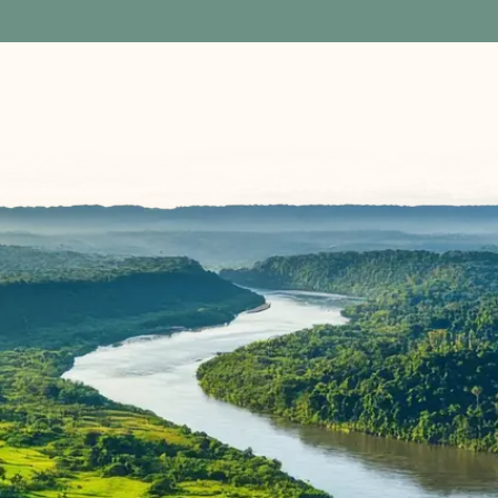
Ort betreuenden Menschen haben wir als
professionell und sympathisch empfunden. Durch
sie haben wir viel vom Land gelernt und
mitgenommen. Zwei haben wir dabei als ganz
besonders positiv empfunden: Javier, der in den
ersten Tagen weit mehr als ein Fahrer, sondern
zusätzlich Guide, Ecuador-Erklärer und in gewisser
Hinsicht Teil unserer Familie war, sowie der Guide,
der uns im Nebelwald zwei Tage durch den Wald
geführt hat und ein unglaubliches Wissen und eine
beeindruckende Erfahrung hatte (leider sind wir uns
hinsichtlich seines Namens nicht ganz sicher).
Familie Braun, Berlin